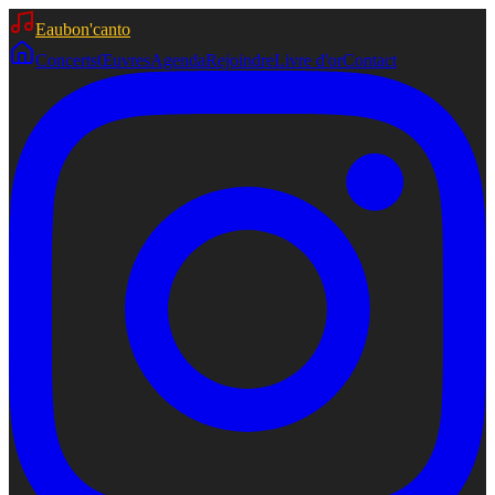
Eaubon'canto
Concerts
Œuvres
Agenda
Rejoindre
Livre d'or
Contact