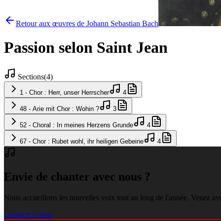
Retour aux œuvres de Johann Sebastian Bach
Passion selon Saint Jean
Sections
(
4
)
1 - Chor : Herr, unser Herrscher
4
48 - Arie mit Chor : Wohin ?
3
52 - Choral : In meines Herzens Grunde
4
67 - Chor : Rubet wohl, ihr heiligen Gebeine
4
Envie de chanter avec nous ?
Nous accueillons les nouvelles voix tout au long de l'année. Venez av
Contactez-nous