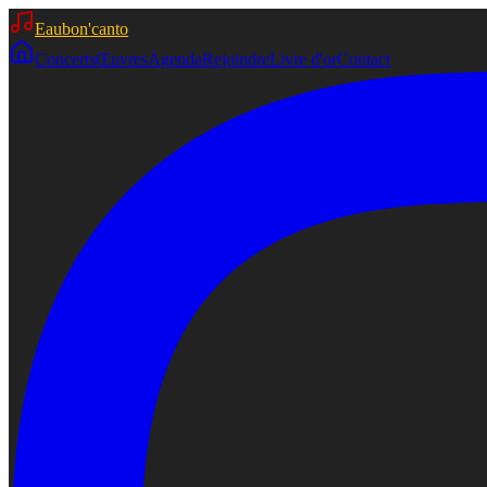
Eaubon'canto
Concerts
Œuvres
Agenda
Rejoindre
Livre d'or
Contact