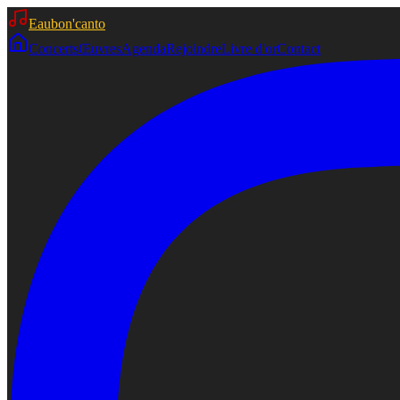
Eaubon'canto
Concerts
Œuvres
Agenda
Rejoindre
Livre d'or
Contact