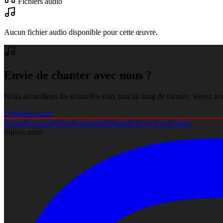
Fichiers audio
Aucun fichier audio disponible pour cette œuvre.
Envie de chanter avec nous ?
Nous accueillons les nouvelles voix tout au long de l'année. Venez av
Contactez-nous
Accueil
Concerts
Œuvres
Agenda
Rejoindre
Livre d'or
Contact
Suivez-nous