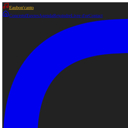
Eaubon'canto
Concerts
Œuvres
Agenda
Rejoindre
Livre d'or
Contact