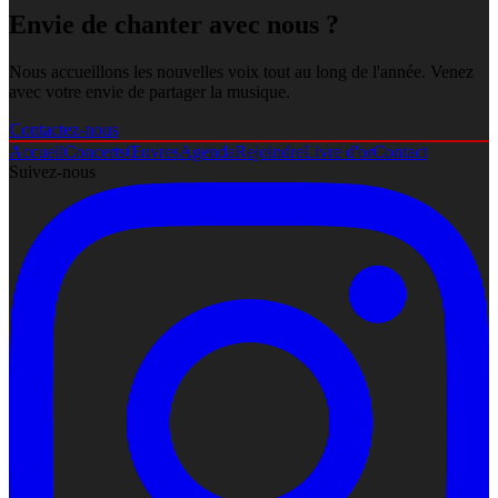
Envie de chanter avec nous ?
Nous accueillons les nouvelles voix tout au long de l'année. Venez
avec votre envie de partager la musique.
Contactez-nous
Accueil
Concerts
Œuvres
Agenda
Rejoindre
Livre d'or
Contact
Suivez-nous