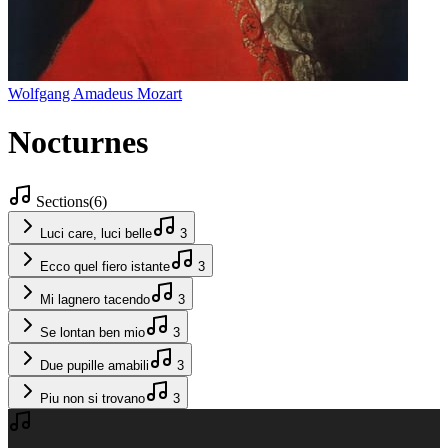
Wolfgang Amadeus Mozart
Nocturnes
Sections
(
6
)
Luci care, luci belle
3
Ecco quel fiero istante
3
Mi lagnero tacendo
3
Se lontan ben mio
3
Due pupille amabili
3
Piu non si trovano
3