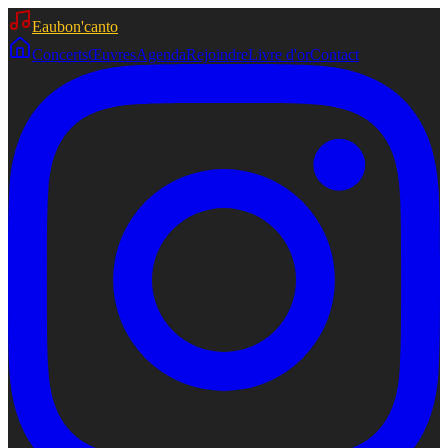
Eaubon'canto
Concerts
Œuvres
Agenda
Rejoindre
Livre d'or
Contact