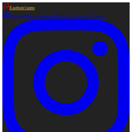
Eaubon'canto
Concerts
Œuvres
Agenda
Rejoindre
Livre d'or
Contact