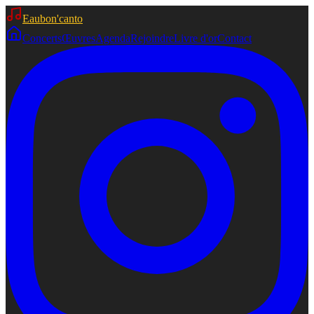
Eaubon'canto
Concerts
Œuvres
Agenda
Rejoindre
Livre d'or
Contact