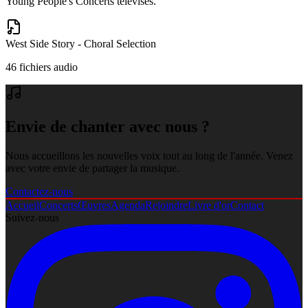
Young People's Concerts télévisés.
West Side Story - Choral Selection
46
fichier
s
audio
Envie de chanter avec nous ?
Nous accueillons les nouvelles voix tout au long de l'année. Venez
avec votre envie de partager la musique.
Contactez-nous
Accueil
Concerts
Œuvres
Agenda
Rejoindre
Livre d'or
Contact
Suivez-nous