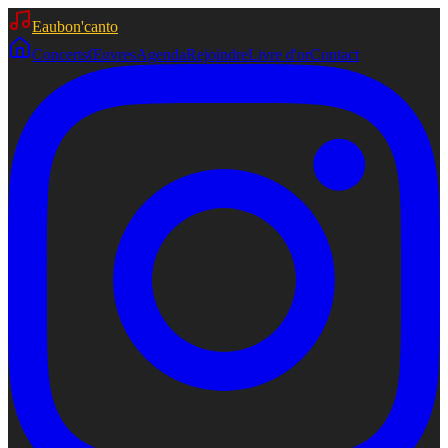
Eaubon'canto
Concerts
Œuvres
Agenda
Rejoindre
Livre d'or
Contact