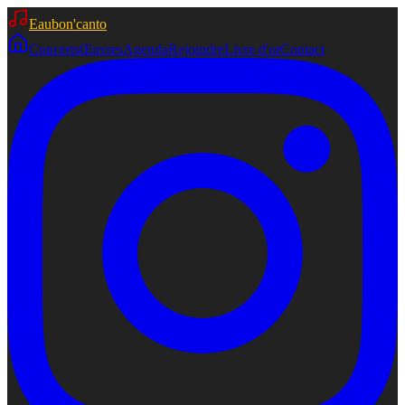
Eaubon'canto
Concerts
Œuvres
Agenda
Rejoindre
Livre d'or
Contact