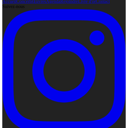
Accueil
Concerts
Œuvres
Agenda
Rejoindre
Livre d'or
Contact
Suivez-nous