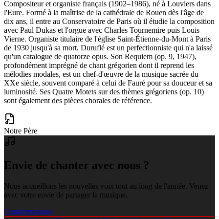
Compositeur et organiste français (1902–1986), né à Louviers dans
l'Eure. Formé à la maîtrise de la cathédrale de Rouen dès l'âge de
dix ans, il entre au Conservatoire de Paris où il étudie la composition
avec Paul Dukas et l'orgue avec Charles Tournemire puis Louis
Vierne. Organiste titulaire de l'église Saint-Étienne-du-Mont à Paris
de 1930 jusqu'à sa mort, Duruflé est un perfectionniste qui n'a laissé
qu'un catalogue de quatorze opus. Son Requiem (op. 9, 1947),
profondément imprégné de chant grégorien dont il reprend les
mélodies modales, est un chef-d'œuvre de la musique sacrée du
XXe siècle, souvent comparé à celui de Fauré pour sa douceur et sa
luminosité. Ses Quatre Motets sur des thèmes grégoriens (op. 10)
sont également des pièces chorales de référence.
Notre Père
Envie de chanter avec nous ?
Nous accueillons les nouvelles voix tout au long de l'année. Venez
avec votre envie de partager la musique.
Contactez-nous