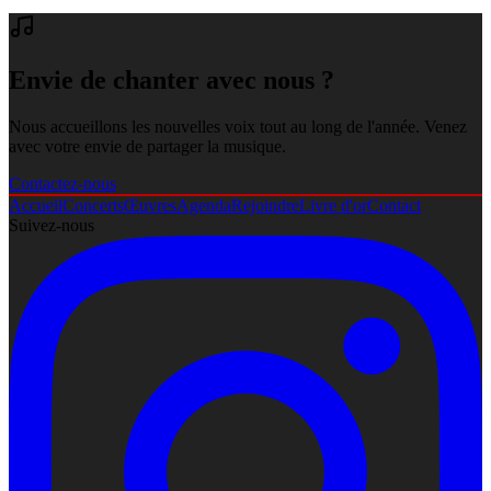
Envie de chanter avec nous ?
Nous accueillons les nouvelles voix tout au long de l'année. Venez
avec votre envie de partager la musique.
Contactez-nous
Accueil
Concerts
Œuvres
Agenda
Rejoindre
Livre d'or
Contact
Suivez-nous