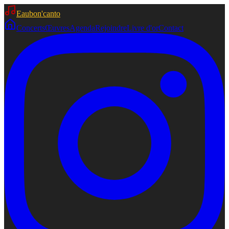
Eaubon'canto
Concerts
Œuvres
Agenda
Rejoindre
Livre d'or
Contact